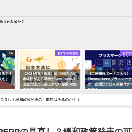
は折り込み済か？
EA
おすすめ取引所
おすす
ける？！
【2021年9月最新】計4000万の出
【口座開設ボーナスあり】
教えま
金経験がある筆者がGemforexの
Plusmarkets(プラスマー
出金方法と出金出来ない原因,対処
の口座開設方法を画像付き
法を徹底解説します！
解説！
2021年08月30日
2021年10月18日
Pの見直し？緩和政策発表の可能性はあるのか！？
PEPPの見直し？緩和政策発表の