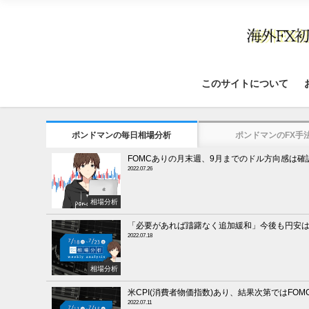
このサイトについて
ポンドマンの毎日相場分析
ポンドマンのFX手
FOMCありの月末週、9月までのドル方向感は確
2022.07.26
相場分析
「必要があれば躊躇なく追加緩和」今後も円安
2022.07.18
相場分析
米CPI(消費者物価指数)あり、結果次第ではFOM
2022.07.11