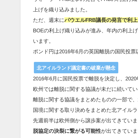
上げを織り込みました。
ただ、週末に
パウエルFRB議長の発言で利上
BOEの利上げ織り込みが進み、年内の利上
います。
ポンド円は2016年6月の英国離脱の国民投票
北アイルランド議定書の破棄が懸念
2016年6月に国民投票で離脱を決定し、20
欧州では離脱に関する協議が未だに続いてい
離脱に関する協議をまとめたものの一部で、
国境に関する取り決めをまとめた北アイルラ
先週前半は欧州側から譲歩案が出てきていま
脱協定の決裂に繋がる可能性
が出てきていま