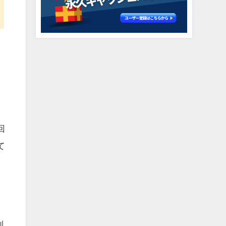
回
て
利