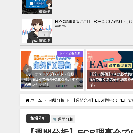
相場分析
FOMC議事要旨に注目、FOMCは0.75％利上げ
2022.07.05
相場分析
すめ取引所
おすすめ取引所
】
【ボーナス・スプレッド・信頼
【辛口評価】EAは必ず負
ーケット)
性】項目別で海外FX取引所おすす
EAで稼ぐ為の研究結果を
きで徹底
めランキング！
す。
2021年09月08日
2021年11月01日
ホーム
相場分析
【週間分析】ECB理事会でPEP
相場分析
週間分析
【週間分析】ECB理事会で