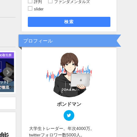
評判
ファンダメンタルズ
slider
検索
プロフィール
め取引所
おすすめ取引所
【ボーナス・スプレッド・信頼
【辛口評価】EAは必ず負け
ケット)
性】項目別で海外FX取引所おすす
EAで稼ぐ為の研究結果を教
で徹底
めランキング！
す。
2021年09月08日
2021年11月01日
ポンドマン
大学生トレーダー。年次4000万。
可能
twitterフォロワー数5000人。