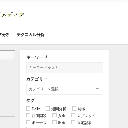
ズ分析
テクニカル分析
キーワード
カテゴリー
タグ
Daily
週間分析
特徴
口座開設
入金
スプレッド
ボーナス
出金
限定記事