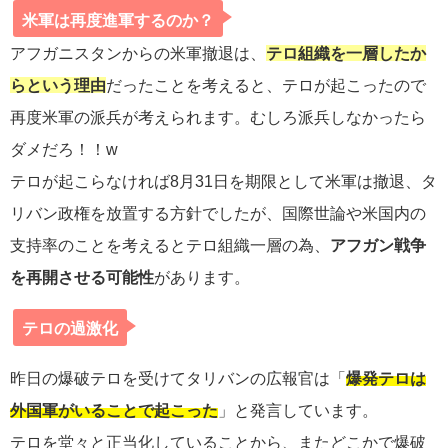
米軍は再度進軍するのか？
アフガニスタンからの米軍撤退は、
テロ組織を一層したか
らという理由
だったことを考えると、テロが起こったので
再度米軍の派兵が考えられます。むしろ派兵しなかったら
ダメだろ！！w
テロが起こらなければ8月31日を期限として米軍は撤退、タ
リバン政権を放置する方針でしたが、国際世論や米国内の
支持率のことを考えるとテロ組織一層の為、
アフガン戦争
を再開させる可能性
があります。
テロの過激化
昨日の爆破テロを受けてタリバンの広報官は「
爆発テロは
外国軍がいることで起こった
」と発言しています。
テロを堂々と正当化していることから、またどこかで爆破