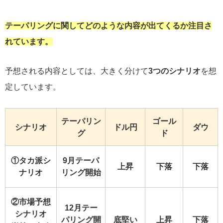
テーパリングに関してどのような内容が出てくるか注目さ
れています。
予想される内容としては、大きく分けて
3つのシナリオ
を想
定しています。
テーパリン
ゴール
シナリオ
ドル円
ダウ
グ
ド
①タカ派シ
9月テーパ
上昇
下落
下落
ナリオ
リング開始
②市場予想
12月テー
シナリオ
パリング開
底堅い
上昇
下落