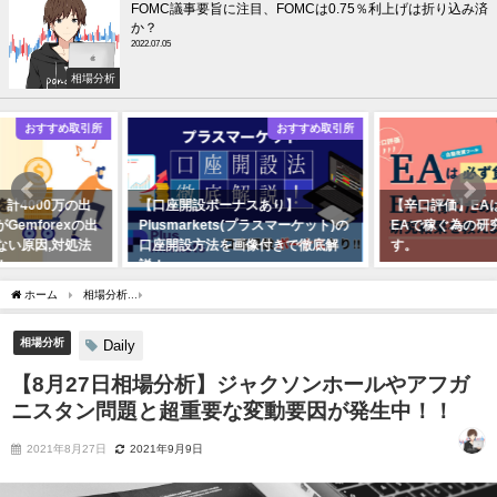
FOMC議事要旨に注目、FOMCは0.75％利上げは折り込み済
か？
2022.07.05
相場分析
おすすめ取引所
EA
【口座開設ボーナスあり】
【辛口評価】EAは必ず負ける？！
Plusmarkets(プラスマーケット)の
EAで稼ぐ為の研究結果を教えま
口座開設方法を画像付きで徹底解
す。
説！
2021年11月01日
2021年10月18日
ホーム
相場分析
【8月27日相場分析】ジャクソンホールやアフガニスタン問題と超
相場分析
Daily
【8月27日相場分析】ジャクソンホールやアフガ
ニスタン問題と超重要な変動要因が発生中！！
2021年8月27日
2021年9月9日