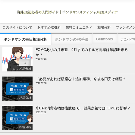
このサイトについて
おすすめ取引所
無料コミュニティ
相場分析
ファンダメ
Gemforex
ポンドマンの毎日相場分析
ポンドマンのFX手法
ポンド
FOMCありの月末週、9月までのドル方向感は確認出来る
か？
2022.07.26
相場分析
「必要があれば躊躇なく追加緩和」今後も円安は継続？
2022.07.18
相場分析
米CPI(消費者物価指数)あり、結果次第ではFOMCに影響？
2022.07.11
相場分析