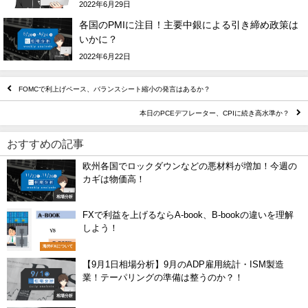
2022年6月29日
各国のPMIに注目！主要中銀による引き締め政策は
いかに？
2022年6月22日
FOMCで利上げペース、バランスシート縮小の発言はあるか？
本日のPCEデフレーター、CPIに続き高水準か？
おすすめの記事
欧州各国でロックダウンなどの悪材料が増加！今週の
カギは物価高！
相場分析
FXで利益を上げるならA-book、B-bookの違いを理解
しよう！
海外FXについて
【9月1日相場分析】9月のADP雇用統計・ISM製造
業！テーパリングの準備は整うのか？！
相場分析