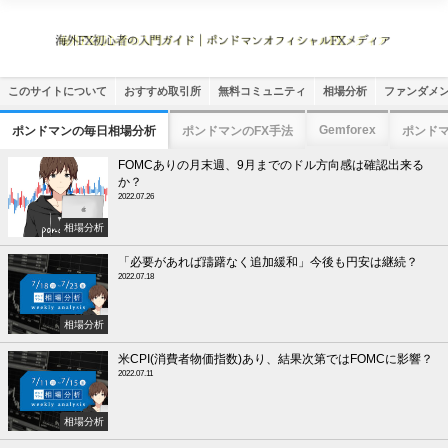
このサイトについて
おすすめ取引所
無料コミュニティ
相場分析
ファンダメ
Gemforex
ポンドマンの毎日相場分析
ポンドマンのFX手法
ポンド
FOMCありの月末週、9月までのドル方向感は確認出来る
か？
2022.07.26
相場分析
「必要があれば躊躇なく追加緩和」今後も円安は継続？
2022.07.18
相場分析
米CPI(消費者物価指数)あり、結果次第ではFOMCに影響？
2022.07.11
相場分析