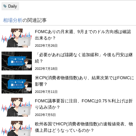
Daily
相場分析
の関連記事
FOMCありの月末週、9月までのドル方向感は確認
出来るか？
2022年7月26日
「必要があれば躊躇なく追加緩和」今後も円安は継
続？
2022年7月18日
米CPI(消費者物価指数)あり、結果次第ではFOMCに
影響？
2022年7月11日
FOMC議事要旨に注目、FOMCは0.75％利上げは折
り込み済か？
2022年7月5日
欧州各国でHICP(消費者物価指数)の速報値発表、物
価上昇はどうなっているのか？