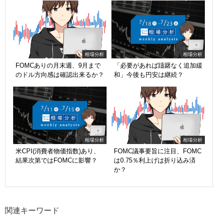
相場分析
相場分析
FOMCありの月末週、9月まで
「必要があれば躊躇なく追加緩
のドル方向感は確認出来るか？
和」今後も円安は継続？
相場分析
相場分析
米CPI(消費者物価指数)あり、
FOMC議事要旨に注目、FOMC
結果次第ではFOMCに影響？
は0.75％利上げは折り込み済
か？
関連キーワード