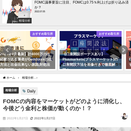
FOMC議事要旨に注目、FOMCは0.75％利上げは折り込み済
か？
2022.07.05
相場分析
おすすめ取引所
EA
【口座開設ボーナスあり】
【辛口評価】EAは必ず負ける？！
Plusmarkets(プラスマーケット)の
EAで稼ぐ為の研究結果を教えま
口座開設方法を画像付きで徹底解
す。
説！
2021年11月01日
2021年10月18日
ホーム
相場分析
FOMCの内容をマーケットがどのように消化し、今後どう金利と株
相場分析
Daily
FOMCの内容をマーケットがどのように消化し、
今後どう金利と株価が動くのか！？
2022年1月27日
2022年1月27日