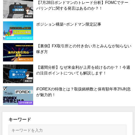
【7月28日ポンドマンのトレード分析】FOMCでテー
パリングに関する発言はあるのか？！
相場分析
ポジション構築~ポンドマン限定記事
poundman trade information
【裏側】FX取引所との付き合い方とみんなが知らない
稼ぎ方
海外FXについて
【週間分析】なぜ米金利が上昇を続けるのか？！今週
の注目ポイントについても解説します！
相場分析
iFOREXの特徴とは？取扱銘柄数と保有額年率3%利息
が魅力的！
おすすめ取引所
キーワード