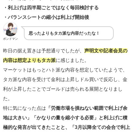
・利上げは四半期ごとではなく毎回検討する
・バランスシートの縮小は利上げ開始後
思ったよりもタカ派な内容だったな！
ポンドマン
昨日の据え置きは予想通りでしたが、
声明文や記者会見の
内容は想定よりもタカ派
に感じました。
マーケットはもっとハト派な内容を想定していたようで、
タカ派な内容を受けて金利は上昇しドル買いで反応し、金
利が上昇したことでゴールドは売られる展開となりまし
た。
特に気になった点は
「労働市場を損ねない範囲で利上げ余
地
は大きい」「かなりの量を縮小する必要」と利上げに積
極的な発言が出てきたことと、「3月以降全ての会合で利上