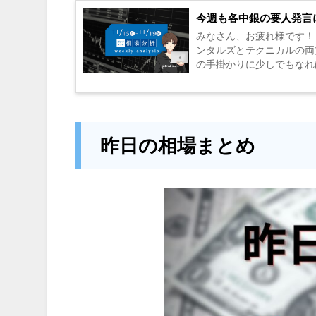
今週も各中銀の要人発言
みなさん、お疲れ様です！
ンタルズとテクニカルの両
の手掛かりに少しでもなれ
「Poundman Trade In...
昨日の相場まとめ