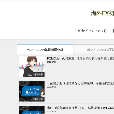
このサイトについて
ポンドマンの毎日相場分析
ポンドマンのFX手
FOMCありの月末週、9月までのドル方向感は確
2022.07.26
相場分析
「必要があれば躊躇なく追加緩和」今後も円安
2022.07.18
相場分析
米CPI(消費者物価指数)あり、結果次第ではFOM
2022.07.11