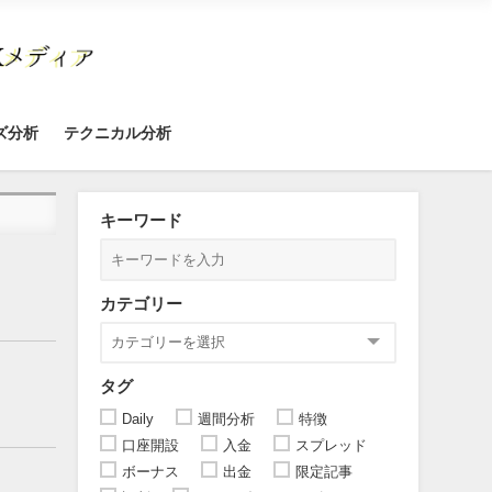
ズ分析
テクニカル分析
キーワード
カテゴリー
タグ
Daily
週間分析
特徴
口座開設
入金
スプレッド
ボーナス
出金
限定記事