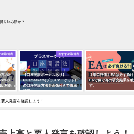
は折り込み済か？
すめ取引所
おすすめ取引所
0万の出
【口座開設ボーナスあり】
【辛口評価】EAは必ず負
rexの
Plusmarkets(プラスマーケット)
EAで稼ぐ為の研究結果を教
因,対処
の口座開設方法を画像付きで徹底
す。
解説！
2021年11月01日
2021年10月18日
高と要人発言を確認しよう！
り売上高と要人発言を確認しよう！