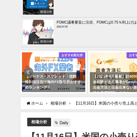
相場分析
FOMC議事要旨に注目、FOMCは0.75％利上げ
2022.07.05
相場分析
EA
おすすめ取引所
おす
ける？！
【ボーナス・スプレッド・信頼
【2021年9月最新】計400
教えま
性】項目別で海外FX取引所おすす
金経験がある筆者がGemfo
めランキング！
出金方法と出金出来ない原
法を徹底解説します！
2021年09月08日
2021年08月30日
ホーム
相場分析
【11月16日】米国の小売り売上
相場分析
Daily
【11月16日】米国の小売