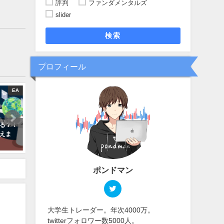
評判
ファンダメンタルズ
slider
検索
プロフィール
EA
おすすめ取引所
おすす
ける？！
【ボーナス・スプレッド・信頼
【2021年9月最新】計4000
えま
性】項目別で海外FX取引所おすす
金経験がある筆者がGemfor
めランキング！
出金方法と出金出来ない原因
法を徹底解説します！
2021年09月08日
2021年08月30日
ポンドマン
大学生トレーダー。年次4000万。
twitterフォロワー数5000人。